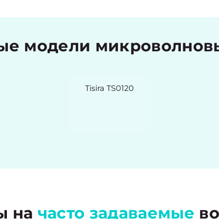
е модели микроволновых
Tisira TS0120
ы на
часто задаваемые
во