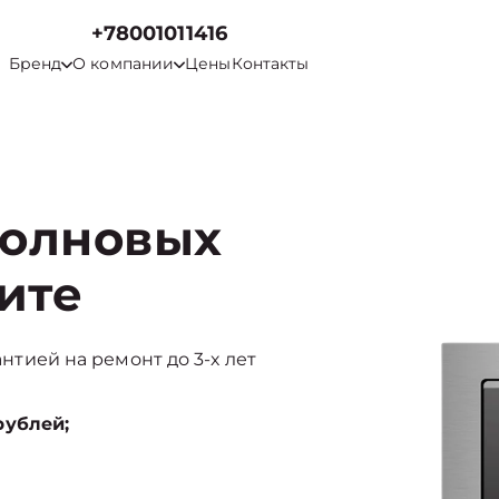
+78001011416
Бренд
О компании
Цены
Контакты
волновых
Чите
антией на ремонт до 3-х лет
рублей;