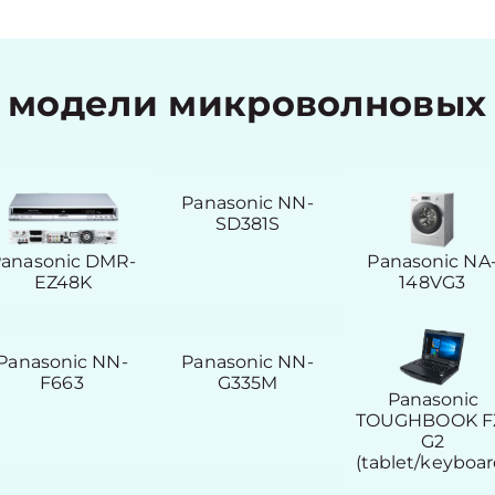
модели микроволновых 
Panasonic NN-
SD381S
anasonic DMR-
Panasonic NA
EZ48K
148VG3
Panasonic NN-
Panasonic NN-
F663
G335M
Panasonic
TOUGHBOOK F
G2
(tablet/keyboar