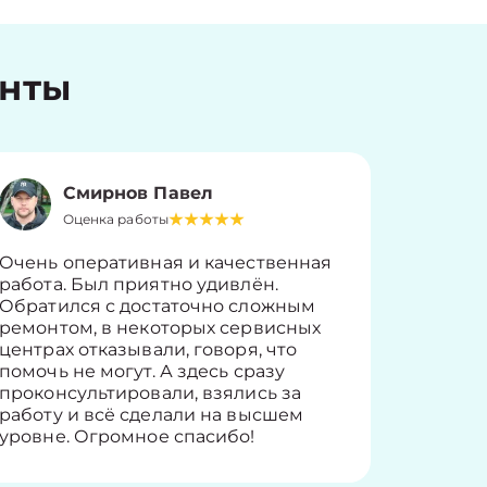
енты
Смирнов Павел
Оценка работы
О
Очень оперативная и качественная
Работу 
работа. Был приятно удивлён.
вопросы
Обратился с достаточно сложным
такие п
ремонтом, в некоторых сервисных
только 
центрах отказывали, говоря, что
информ
помочь не могут. А здесь сразу
оставит
проконсультировали, взялись за
здорово
работу и всё сделали на высшем
уровне. Огромное спасибо!