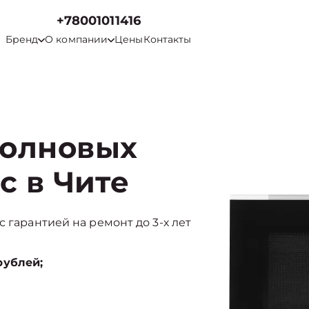
+78001011416
Бренд
О компании
Цены
Контакты
волновых
c в Чите
 гарантией на ремонт до 3-х лет
рублей;