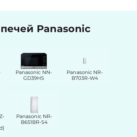
печей Panasonic
-
Panasonic NN-
Panasonic NR-
GD39HS
B703R-W4
Z-
Panasonic NR-
B651BR-S4
d)