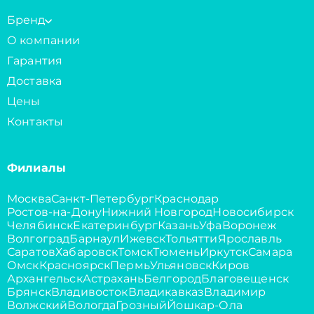
Бренд
О компании
Гарантия
Доставка
Цены
Контакты
Филиалы
Москва
Санкт-Петербург
Краснодар
Ростов-на-Дону
Нижний Новгород
Новосибирск
Челябинск
Екатеринбург
Казань
Уфа
Воронеж
Волгоград
Барнаул
Ижевск
Тольятти
Ярославль
Саратов
Хабаровск
Томск
Тюмень
Иркутск
Самара
Омск
Красноярск
Пермь
Ульяновск
Киров
Архангельск
Астрахань
Белгород
Благовещенск
Брянск
Владивосток
Владикавказ
Владимир
Волжский
Вологда
Грозный
Йошкар-Ола