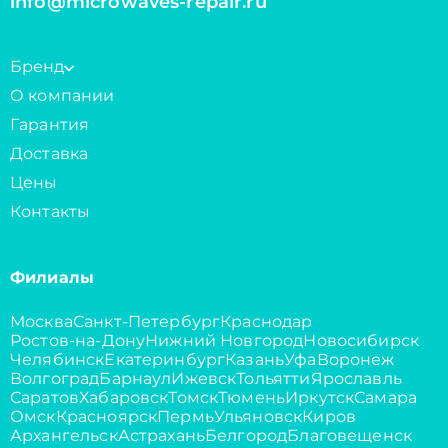
info@microwaves-repair.ru
Бренд
О компании
Гарантия
Доставка
Цены
Контакты
Филиалы
Москва
Санкт-Петербург
Краснодар
Ростов-на-Дону
Нижний Новгород
Новосибирск
Челябинск
Екатеринбург
Казань
Уфа
Воронеж
Волгоград
Барнаул
Ижевск
Тольятти
Ярославль
Саратов
Хабаровск
Томск
Тюмень
Иркутск
Самара
Омск
Красноярск
Пермь
Ульяновск
Киров
Архангельск
Астрахань
Белгород
Благовещенск