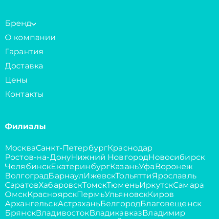
Бренд
О компании
Гарантия
Доставка
Цены
Контакты
Филиалы
Москва
Санкт-Петербург
Краснодар
Ростов-на-Дону
Нижний Новгород
Новосибирск
Челябинск
Екатеринбург
Казань
Уфа
Воронеж
Волгоград
Барнаул
Ижевск
Тольятти
Ярославль
Саратов
Хабаровск
Томск
Тюмень
Иркутск
Самара
Омск
Красноярск
Пермь
Ульяновск
Киров
Архангельск
Астрахань
Белгород
Благовещенск
Брянск
Владивосток
Владикавказ
Владимир